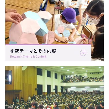
研究テーマとその内容
沿革
お知らせ
研究案内
アクセス
「教育研究」誌
STEM⁺総合活動研究部
研究テーマとその内容
子ども理解研究部
保護者・児童への
お知らせ
Research Theme & Content
ICT学び方デザイン研究部
気象警報発令時の
登校
基本ルール
学校いじめ
防止
基本方針
入試情報
卒業生の皆様へ