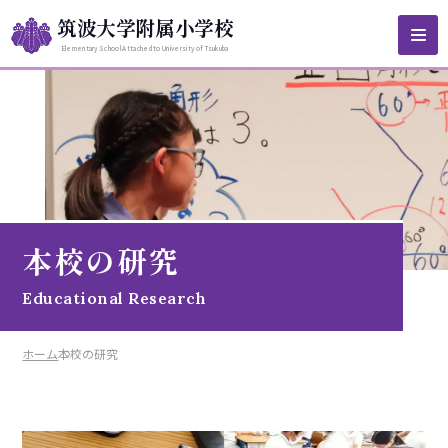
筑波大学附属小学校
Elementary School Attached to University of Tsukuba
ホーム
本校の教育
本校の研究
校長挨拶
Educational Research
楽しい学校生活
教育目標・本校の特色
ホーム
本校の研究
学校紹介
日々の授業
本校の研究
教員紹介
行事