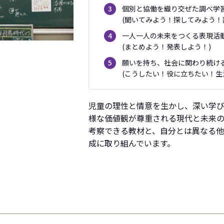
個別と協働を織り交ぜた調べ学
3
(聞いてみよう！探してみよう！
一人一人の未来をつくる表現活
4
(まとめよう！発表しよう！)
願いを持ち、社会に関わり続け
5
(こうしたい！役に立ちたい！生
児童の理性と情意を生かし、深い学
様な価値観が尊重される現代と未来
考察できる教材と、自分とは異なる
成に取り組んでいます。