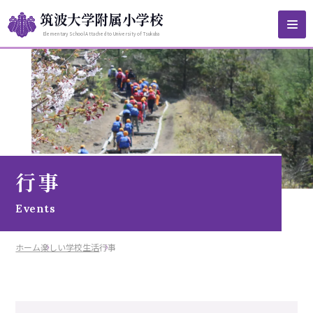
筑波大学附属小学校
Elementary School Attached to University of Tsukuba
ホーム
本校の教育
行事
校長挨拶
Events
楽しい学校生活
教育目標・本校の特色
ホーム
楽しい学校生活
行事
学校紹介
日々の授業
本校の研究
教員紹介
行事