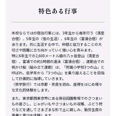
研究テーマとその内容
沿革
お知らせ
特色ある行事
研究案内
アクセス
「教育研究」誌
本校ならではの宿泊行事には、3年生から毎年行う〈清里
合宿〉、5年生の〈雪の生活〉、6年生の〈富浦合宿〉が
STEM⁺総合活動研究部
あります。共に生活する中で、仲間と協力することの大
切さや困難に立ち向かっていく強い心を育みます。
子ども理解研究部
特に6年生での2,600メートル級の八ヶ岳登山（清里合
保護者・児童への
お知らせ
宿）、富浦での約1時間の遠泳（富浦合宿）、運動会での
ICT学び方デザイン研究部
帆かけ船（組み立て運動）は、「附属小学校3つの山」と
気象警報発令時の
登校
基本ルール
呼ばれ、低学年から「3つの山」を乗り越えることを目指
して計画的に指導していきます。
学校いじめ
防止
基本方針
〈修学旅行〉では京都・奈良を訪ね、座禅をはじめ様々
な文化的体験をします。
入試情報
また、東京都西東京市にある保谷田園教場でのさつまい
もの苗さし、じゃがいもやさつまいもの収穫、ぶどう狩
卒業生の皆様へ
りなどを通してさまざまな形で土に親しみ、勤労生産の
意義と喜びを体験します。