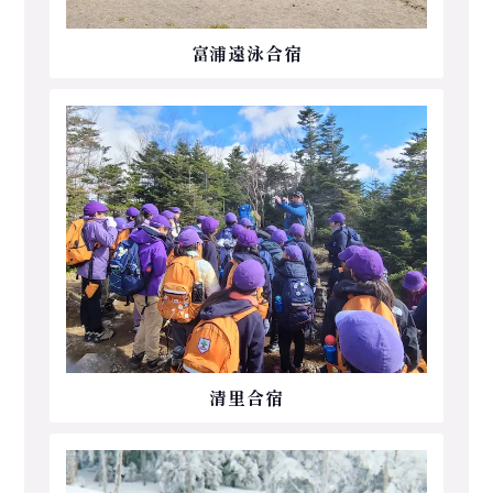
富浦遠泳合宿
清里合宿