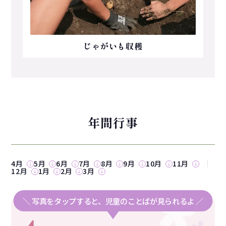
じゃがいも収穫
年間行事
4月
5月
6月
7月
8月
9月
10月
11月
12月
1月
2月
3月
＼ 写真をタップすると、児童のことばが見られるよ ／